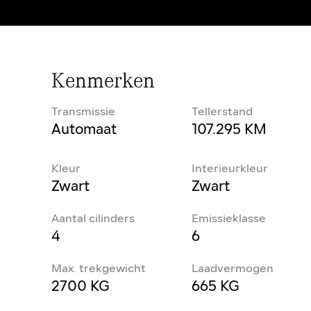
Kenmerken
Transmissie
Tellerstand
Automaat
107.295 KM
Kleur
Interieurkleur
Zwart
Zwart
Aantal cilinders
Emissieklasse
4
6
Max. trekgewicht
Laadvermogen
2700 KG
665 KG