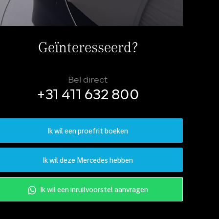
Geïnteresseerd?
Bel direct
+31 411 632 800
Ik wil een proefrit boeken
Ik wil deze Mercedes hebben
Ik wil een inruilvoorstel aanvragen