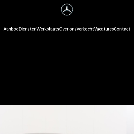
Aanbod
Diensten
Werkplaats
Over ons
Verkocht
Vacatures
Contact