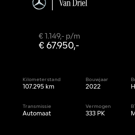
€ 1.149,- p/m
€ 67.950,-
Kilometerstand
Bouwjaar
B
107.295 km
2022
H
Transmissie
Vermogen
B
Automaat
333 PK
M