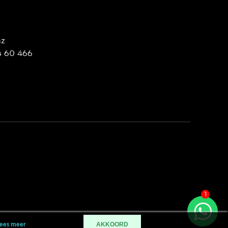
nz
4 60 466
1
AKKOORD
ees meer