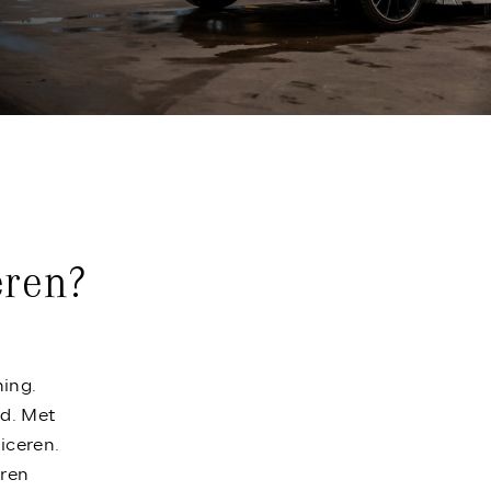
eren?
ning.
d. Met
iceren.
uren