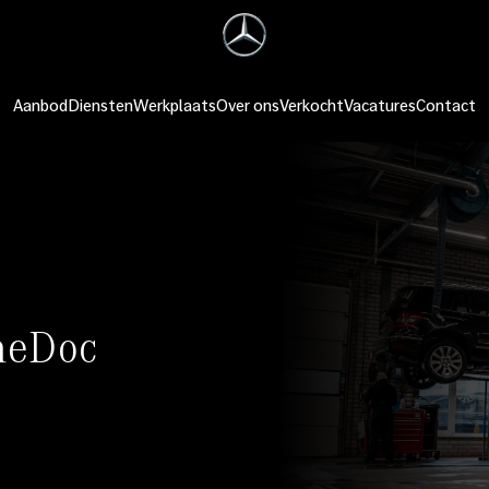
Aanbod
Diensten
Werkplaats
Over ons
Verkocht
Vacatures
Contact
neDoc